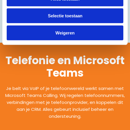
werken en de kosten in de gaten houdt. Er is altijd een
back-up verbinding en een automatische
Selectie toestaan
overschakeling, zodat apps blijven werken als er ergens
een probleem is.
Weigeren
Telefonie en Microsoft
Teams
Je belt via VoIP of je telefoonwereld werkt samen met
Microsoft Teams Calling. Wij regelen telefoonnummers,
verbindingen met je telefoonprovider, en koppelen dit
aan je CRM. Alles gebeurt inclusief beheer en
ondersteuning.