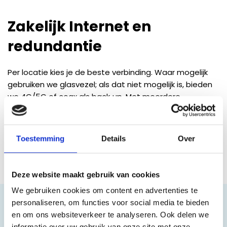
Zakelijk Internet en
redundantie
Per locatie kies je de beste verbinding. Waar mogelijk
gebruiken we glasvezel; als dat niet mogelijk is, bieden
we 4G/5G of coax als back‑up. Met meerdere
verbindingen en automatische overschakeling blijf je
altijd bereikbaar, ook bij storingen. Wij leveren zakelijk
internet met gegarandeerde snelheid en duidelijke
Toestemming
Details
Over
afspraken over prestaties. Bij oplevering en bij migraties
regelen we DNS en IP‑beheer netjes.
Deze website maakt gebruik van cookies
We gebruiken cookies om content en advertenties te
personaliseren, om functies voor social media te bieden
Netwerk en WiFi
en om ons websiteverkeer te analyseren. Ook delen we
informatie over uw gebruik van onze site met onze