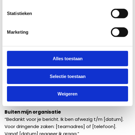
afwezigheidsbericht te maken.
Statistieken
Voorbeelden om in te
Marketing
stellen
Hier zijn enkele voorbeelden die je kunt gebruiken voor je
Alles toestaan
afwezigheidsbericht:
Selectie toestaan
Binnen mijn organisatie
“Ik ben afwezig t/m [datum]. Voor urgente vragen: mail
[collega] via [e‑mail] of team [adres]. Vanaf [datum]
Weigeren
pak ik je bericht op.”
Buiten mijn organisatie
“Bedankt voor je bericht. Ik ben afwezig t/m [datum].
Voor dringende zaken: [teamadres] of [telefoon].
Vanaf [datum] reageer ik graag.”