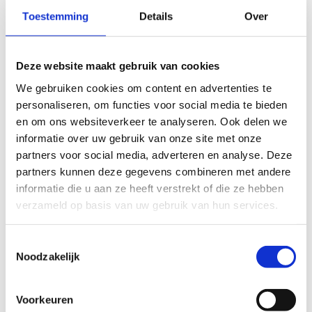
Automatische
Toestemming
Details
Over
afwezigheidsberichten
uitschakelen
Deze website maakt gebruik van cookies
We gebruiken cookies om content en advertenties te
Onder het lint zie je een melding dat Automatische
personaliseren, om functies voor social media te bieden
antwoorden actief zijn,
en om ons websiteverkeer te analyseren. Ook delen we
Klik Uitschakelen om het afwezigheidsbericht te
informatie over uw gebruik van onze site met onze
stoppen,
partners voor social media, adverteren en analyse. Deze
Wil je het datumbereik of de tekst aanpassen?
partners kunnen deze gegevens combineren met andere
Open Bestand > Automatische antwoorden en
informatie die u aan ze heeft verstrekt of die ze hebben
wijzig je instellingen.
verzameld op basis van uw gebruik van hun services.
Optioneel
: Stel een datumbereik in (start- en eindtijd)
Toestemmingsselectie
zodat het bericht automatisch stopt. Zonder
Noodzakelijk
datumbereik moet je het later handmatig uitschakelen.
Als je de optie voor automatische antwoorden niet ziet,
Voorkeuren
gebruik dan regels en waarschuwingen om een